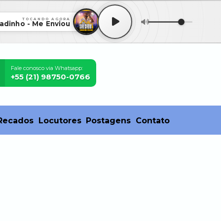
TOCANDO AGORA
adinho - Me Enviou
Fale conosco via Whatsapp:
+55 (21) 98750-0766
Recados
Locutores
Postagens
Contato