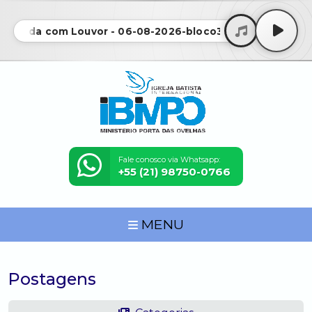
gada com Louvor - 06-08-2026-bloco3 • Madrugada com
Fale conosco via Whatsapp:
+55 (21) 98750-0766
MENU
Postagens