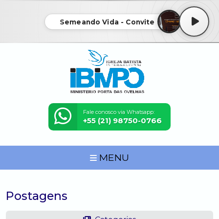
Semeando Vida - Convite
Fale conosco via Whatsapp:
+55 (21) 98750-0766
MENU
Postagens